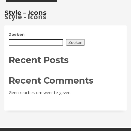
Style – Icons
Style - Icons
Zoeken
Zoeken
Recent Posts
Recent Comments
Geen reacties om weer te geven.